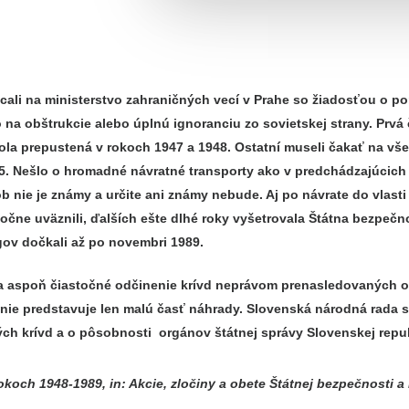
ali na ministerstvo zahraničných vecí v Prahe so žiadosťou o po
 na obštrukcie alebo úplnú ignoranciu zo sovietskej strany. Prvá
la prepustená v rokoch 1947 a 1948. Ostatní museli čakať na vše
55. Nešlo o hromadné návratné transporty ako v predchádzajúcich
 nie je známy a určite ani známy nebude. Aj po návrate do vlasti 
očne uväznili, ďalších ešte dlhé roky vyšetrovala Štátna bezpe
gov dočkali až po novembri 1989.
a aspoň čiastočné odčinenie krívd neprávom prenasledovaných o
ie predstavuje len malú časť náhrady. Slovenská národná rada s 
ch krívd a o pôsobnosti orgánov štátnej správy Slovenskej repub
och 1948-1989, in: Akcie, zločiny a obete Štátnej bezpečnosti a