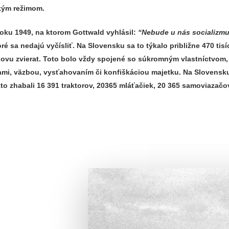
kým režimom.
roku 1949, na ktorom Gottwald vyhlásil:
“Nebude u nás socializmu
 sa nedajú vyčísliť. Na Slovensku sa to týkalo približne 470 tisí
vu zvierat. Toto bolo vždy spojené so súkromným vlastníctvom, 
kutami, väzbou, vysťahovaním či konfiškáciou majetku. Na Slovens
to zhabali 16 391 traktorov, 20365 mláťačiek, 20 365 samoviazačov 