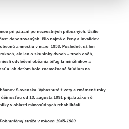
moc pri pátraní po nezvestných príbuzných. Úsilie
 časť deportovaných, išlo najmä o ženy a invalidov,
obecnú amnestiu v marci 1953. Posledné, už len
 rokoch, ale len o skupinky dvoch – troch osôb,
niesli odvlečení občania biľag kriminálnikov a
čnosť a ich deťom bolo znemožnené štúdium na
bčanov Slovenska. Vyhasnuté životy a zmárnené roky
účinosťou od 13. augusta 1991 prijala zákon č.
liky v oblasti mimosúdnych rehabilitácií.
 Pohraničnej stráže v rokoch 1945-1989