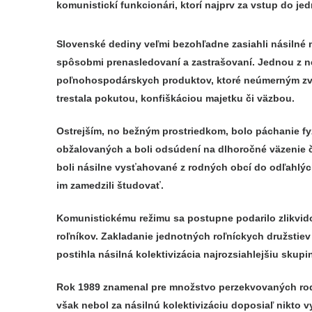
komunistickí funkcionári, ktorí najprv za vstup do je
Slovenské dediny veľmi bezohľadne zasiahli násilné m
spôsobmi prenasledovaní a zastrašovaní. Jednou z ne
poľnohospodárskych produktov, ktoré neúmerným zvyš
trestala pokutou, konfiškáciou majetku či väzbou.
Ostrejším, no bežným prostriedkom, bolo páchanie fyzi
obžalovaných a boli odsúdení na dlhoročné väzenie č
boli násilne vysťahované z rodných obcí do odľahlých
im zamedzili študovať.
Komunistickému režimu sa postupne podarilo zlikvido
roľníkov. Zakladanie jednotných roľníckych družstie
postihla násilná kolektivizácia najrozsiahlejšiu sku
Rok 1989 znamenal pre množstvo perzekvovaných rodín
však nebol za násilnú kolektivizáciu doposiaľ nik