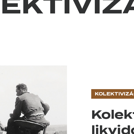
EKTIVIZ
KOLEKTIVIZÁ
Kolek
enie
likvi