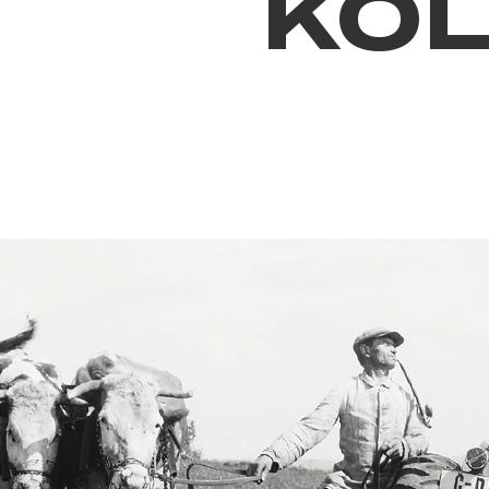
KOL
Stlačte Enter pre vyhľadávanie alebo ESC pre zatvor