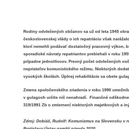
Rodiny odvlečených občanov sa už od leta 1945 obrac
československej vlády o ich repatriáciu však narážalo
ktorí nemohli podávať dostatočný pracovný výkon, bo
sporadické návraty repatriantov prebiehali v roku 19
prípadne jednotlivcov. Presný počet odvlečených osôb
nepriateľov komunistického režimu. Niektorých dodat
vysokých školách. Úplnej rehabilitácie sa obete gula
Zmena spoločenského zriadenia v roku 1990 umožnil
v gulagoch určite nič nenahradí. Finančné odškodnen
319/1991 Zb o zmiernení niektorých majetkových a iný
Zdroj: Dobiáš, Rudolf: Komunizmus na Slovensku v rok
Bratislava:Ústav pamäti národa 2020