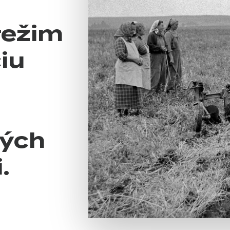
režim
iu
rých
.