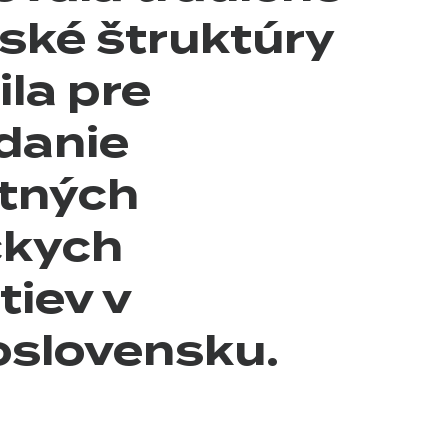
ské štruktúry
ila pre
danie
tných
ckych
tiev v
slovensku.