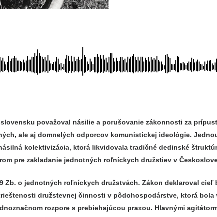
lovensku považoval násilie a porušovanie zákonnosti za prípust
ých, ale aj domnelých odporcov komunistickej ideológie. Jednou z
ilná kolektivizácia, ktorá likvidovala tradičné dedinské štruktúry
vzorom pre zakladanie jednotných roľníckych družstiev v Českoslov
1949 Zb. o jednotných roľníckych družstvách. Zákon deklaroval c
trieštenosti družstevnej činnosti v pôdohospodárstve, ktorá bola 
jednoznačnom rozpore s prebiehajúcou praxou. Hlavnými agitátorm