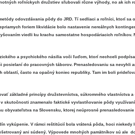
dnotných roľníckych družstiev sľubovali rôzne výhody, no ak ich ro
etódy odovzdávania pôdy do JRD. Tí sedliaci a roľníci, ktorí sa 
priamych foriem likvidácie bolo nastavenie nereálnych kontinge
ovaním viedli ku krachu samostatne hospodáriacich roľníkov. N
ckého a psychického násilia voči ľuďom, ktorí nechceli podpísať v
i posielaní do pracovných táborov. Prenasledovaniu sa nevyhli an
 oblastí, často na opačný koniec republiky. Tam im boli prideľov
vať základné princípy družstevníctva, súkromného vlastníctva a
v v skutočnosti znamenalo faktické vyvlastňovanie pôdy využívan
pinu obyvateľstva na Slovensku, ktorej neúprosné prenasledovanie
 vykúpenie. V rámci reštitúcií bola vrátená pôda, hoci niekedy 
to vyšetrovaný ani súdený. Výpovede mnohých pamätníkov sú ale