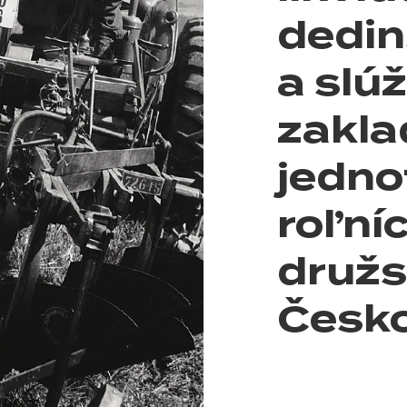
dedin
a slúž
zakla
jedno
roľní
družs
Česko