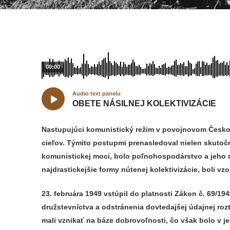
00:00
Audio text panelu
OBETE NÁSILNEJ KOLEKTIVIZÁCIE
Nastupujúci komunistický režim v povojnovom Českos
cieľov. Týmito postupmi prenasledoval nielen skutočn
komunistickej moci, bolo poľnohospodárstvo a jeho nás
najdrastickejšie formy nútenej kolektivizácie, boli 
23. februára 1949 vstúpil do platnosti Zákon č. 69/
družstevníctva a odstránenia dovtedajšej údajnej roz
mali vznikať na báze dobrovoľnosti, čo však bolo v 