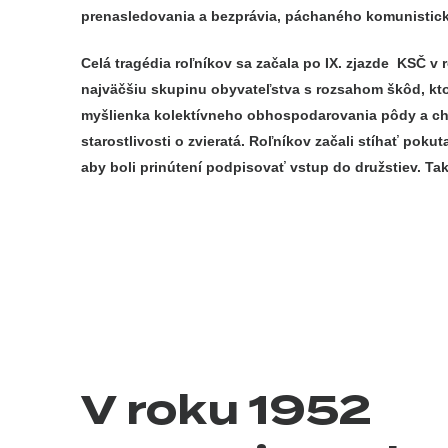
prenasledovania a bezprávia, páchaného komunistic
Celá tragédia roľníkov sa začala po IX. zjazde KSČ v 
najväčšiu skupinu obyvateľstva s rozsahom škôd, ktoré
myšlienka kolektívneho obhospodarovania pôdy a cho
starostlivosti o zvieratá. Roľníkov začali stíhať po
aby boli prinútení podpisovať vstup do družstiev. Tak
V roku 1952