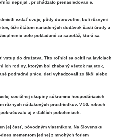
ľníci neprijali, prichádzalo prenasledovanie.
odmietli vzdať svojej pôdy dobrovoľne, boli rôznymi
ntov, čiže štátom nariadených dodávok časti úrody a
esplnenie bolo pokladané za sabotáž, ktorá sa
stup do družstva. Títo roľníci sa ocitli na laviciach
i ich rodiny, ktorým bol zhabaný všetok majetok,
ané podradné práce, deti vyhadzovali zo škôl alebo
 celej sociálnej skupiny súkromne hospodáriacich
ím rôznych nátlakových prostriedkov. V 50. rokoch
 pokračovalo aj v ďalších pokoleniach.
len jej časť, pôvodným vlastníkom. Na Slovensku
 dodnes mementom jednej z mnohých foriem