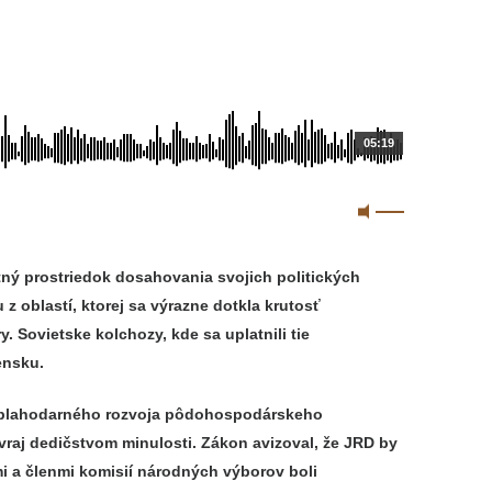
05:19
ný prostriedok dosahovania svojich politických
 oblastí, ktorej sa výrazne dotkla krutosť
. Sovietske kolchozy, kde sa uplatnili tie
ensku.
ieľ blahodarného rozvoja pôdohospodárskeho
vraj dedičstvom minulosti. Zákon avizoval, že JRD by
i a členmi komisií národných výborov boli