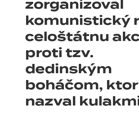
zorganizoval
komunistický 
celoštátnu akc
proti tzv.
dedinským
boháčom, kto
nazval kulakmi