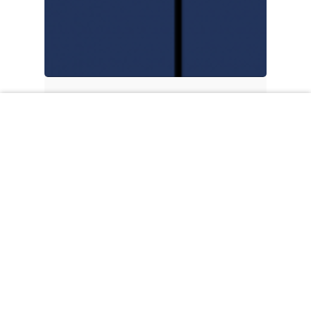
Online diskusia – 40
rokov boja za slobodu
slova, skúsenosti z
00:00
Poľska a Slovenska
Všetky aktuality