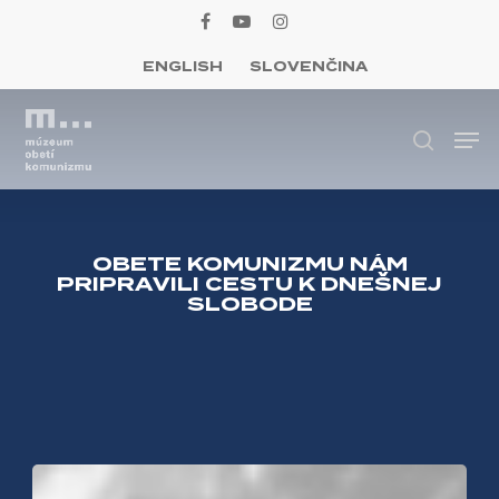
Skip
facebook
youtube
instagram
to
ENGLISH
SLOVENČINA
Close
main
Menu
content
Men
Hľadať
OBETE KOMUNIZMU NÁM
PRIPRAVILI CESTU K DNEŠNEJ
SLOBODE