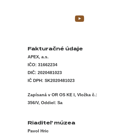
Fakturačné údaje
APEX, a.s.
IČO: 31662234
DIČ: 2020481023
IČ DPH: SK2020481023
Zapísaná v OR OS KE I, Vložka č.:
356/V, Oddiel: Sa
Riaditeľ múzea
Pavol Hric