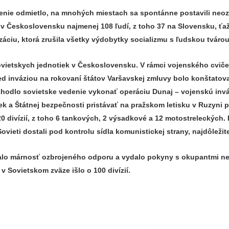
ie odmietlo, na mnohých miestach sa spontánne postavili neozb
Československu najmenej 108 ľudí, z toho 37 na Slovensku, ťažk
áciu, ktorá zrušila všetky výdobytky socializmu s ľudskou tvárou
ovietskych jednotiek v Československu. V rámci vojenského cvič
ed inváziou na rokovaní štátov Varšavskej zmluvy bolo konštatov
rozhodlo sovietske vedenie vykonať operáciu Dunaj – vojenskú in
ek a Štátnej bezpečnosti pristávať na pražskom letisku v Ruzyni p
 divízií, z toho 6 tankových, 2 výsadkové a 12 motostreleckých. 
Sovieti dostali pod kontrolu sídla komunistickej strany, najdôleži
o márnosť ozbrojeného odporu a vydalo pokyny s okupantmi neb
v Sovietskom zväze išlo o 100 divízií.