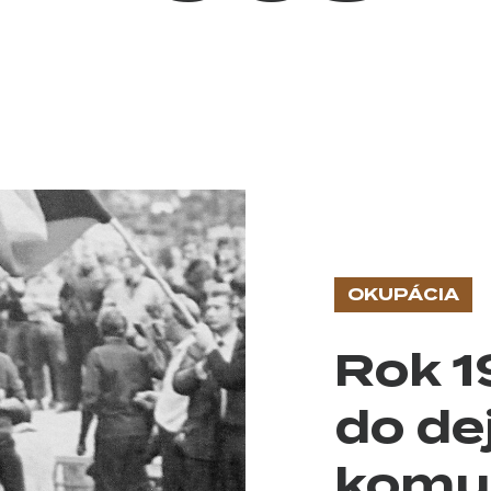
OKUPÁCIA
Rok 1
do de
enie
komu