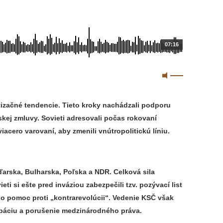
07:16
tizačné tendencie. Tieto kroky nachádzali podporu
skej zmluvy. Sovieti adresovali počas rokovaní
cero varovaní, aby zmenili vnútropolitickú líniu.
ďarska, Bulharska, Poľska a NDR. Celková sila
eti si ešte pred inváziou zabezpečili tzv. pozývací list
 o pomoc proti „kontrarevolúcii“. Vedenie KSČ však
páciu a porušenie medzinárodného práva.