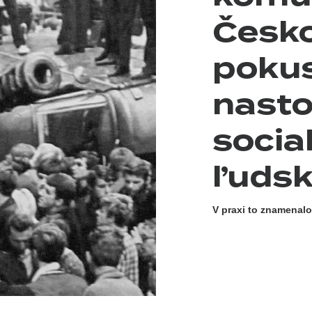
Česk
poku
nasto
socia
ľudsk
V praxi to znamenal