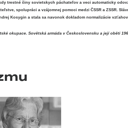
dy trestné činy sovietskych páchateľov a veci automaticky odovz
ateľstve, spolupráci a vzájomnej pomoci medzi ČSSR a ZSSR. Sláv
ndrej Kosygin a stala sa navonok dokladom normalizácie vzťaho
tské okupace. Sovětská armáda v Československu a její oběti 196
izmu