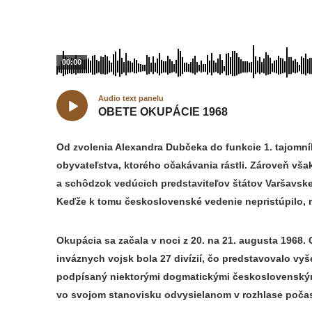
00:00
Audio text panelu
OBETE OKUPÁCIE 1968
Od zvolenia Alexandra Dubčeka do funkcie 1. tajomní
obyvateľstva, ktorého očakávania rástli. Zároveň vša
a schôdzok vedúcich predstaviteľov štátov Varšavskej
Keďže k tomu československé vedenie nepristúpilo, ro
Okupácia sa začala v noci z 20. na 21. augusta 1968.
inváznych vojsk bola 27 divízií, čo predstavovalo vyše 
podpísaný niektorými dogmatickými československými k
vo svojom stanovisku odvysielanom v rozhlase počas