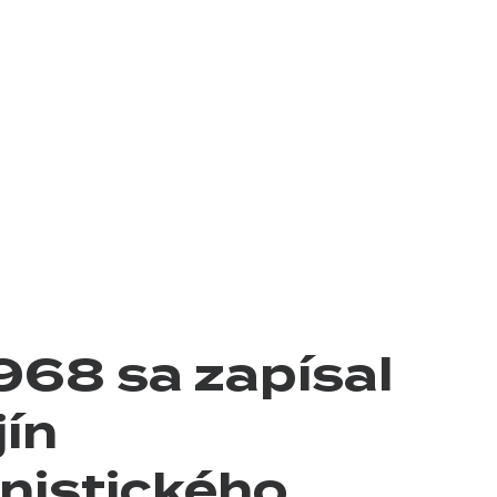
968 sa zapísal
jín
nistického