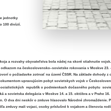
ie jednotky
 100 divízií.
oja a rozvahy obyvateľstva bola nádej na skoré stiahnutie vojs
 s odkazom na československo–sovietske rokovania v Moskve 23. –
 hovorí o požiadavke zotrvať na území ČSSR. Na základe dohody z
okumentom upravujúcim pobyt sovietskych vojsk v Českoslovens
h socialistických republík o podmienkach dočasného pobytu so
ská a sovietska delegácia v Moskve 14. a 15. októbra a v Prahe 16
. O dva dni neskôr o zmluve hlasovalo Národné zhromaždenie. Po k
odľa zmluvy mali vojaci, osoby príslušné k vojakom a členovia ro