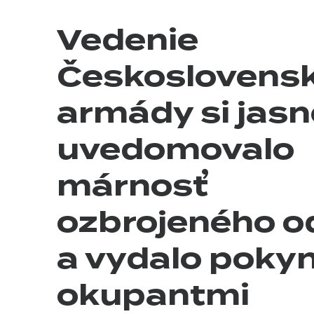
Vedenie
Československ
armády si jasn
uvedomovalo
márnosť
ozbrojeného o
a vydalo pokyn
okupantmi