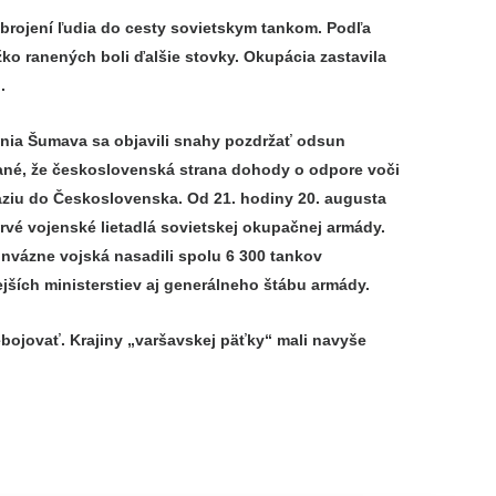
rojení ľudia do cesty sovietskym tankom. Podľa
o ranených boli ďalšie stovky. Okupácia zastavila
.
enia Šumava sa objavili snahy pozdržať odsun
ané, že československá strana dohody o odpore voči
váziu do Československa. Od 21. hodiny 20. augusta
rvé vojenské lietadlá sovietskej okupačnej armády.
Invázne vojská nasadili spolu 6 300 tankov
tejších ministerstiev aj generálneho štábu armády.
ojovať. Krajiny „varšavskej päťky“ mali navyše