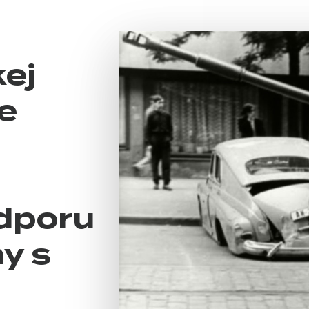
ej
e
dporu
y s