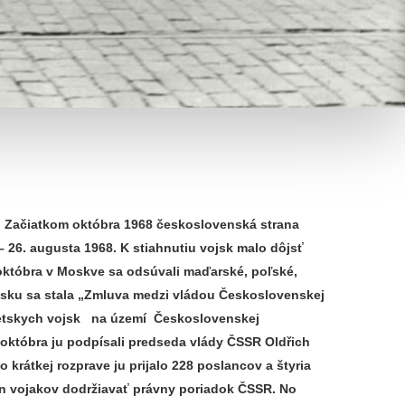
k. Začiatkom októbra 1968 československá strana
 26. augusta 1968. K stiahnutiu vojsk malo dôjsť
 októbra v Moskve sa odsúvali maďarské, poľské,
ku sa stala „Zmluva medzi vládou Československej
vietskych vojsk na území Československej
. októbra ju podpísali predseda vlády ČSSR Oldřich
rátkej rozprave ju prijalo 228 poslancov a štyria
dín vojakov dodržiavať právny poriadok ČSSR. No