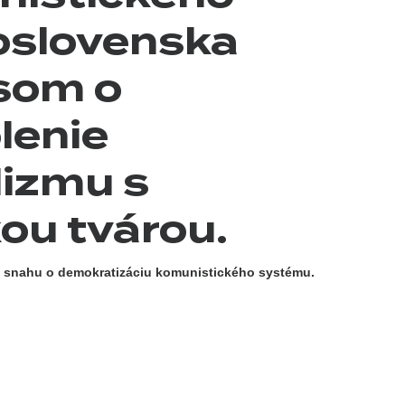
oslovenska
som o
lenie
lizmu s
ou tvárou.
o snahu o demokratizáciu komunistického systému.