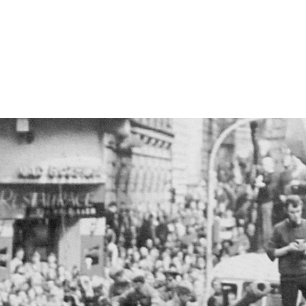
Stlačte Enter pre vyhľadávanie alebo ESC pre zatvor