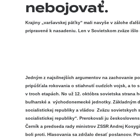
nebojovať.
Krajiny „varšavskej päťky“ mali navyše v zálohe ďalš
pripravené k nasadeniu. Len v Sovietskom zväze išlo o
Jedným z najsilnejších argumentov na zachovanie pok
pripúšťala rokovania o stiahnutí cudzích vojsk, a to
v troch etapách. No už 12. októbra sovietska strana
bulharské a východonemecké jednotky. Základným d
socialistickej republiky a vládou Zväzu sovietskyc
socialistickej republiky“. Prerokovali ju českosloven
Černík a predseda rady ministrov ZSSR Andrej Kosygin
boli proti. Hlasovania sa zdržalo desať poslancov. P