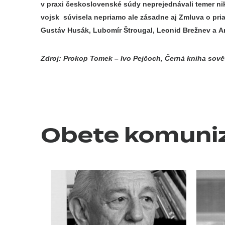
v praxi československé súdy neprejednávali temer nik
vojsk súvisela nepriamo ale zásadne aj Zmluva o pri
Gustáv Husák, Lubomír Štrougal, Leonid Brežnev a A
Zdroj: Prokop Tomek – Ivo Pejčoch, Černá kniha sově
Obete komun