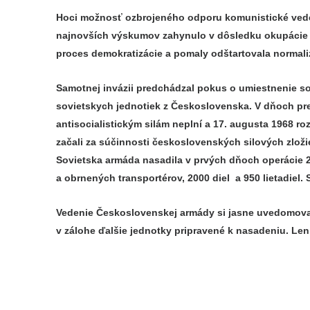
Hoci možnosť ozbrojeného odporu komunistické veden
najnovších výskumov zahynulo v dôsledku okupácie v 
proces demokratizácie a pomaly odštartovala normaliz
Samotnej invázii predchádzal pokus o umiestnenie s
sovietskych jednotiek z Československa. V dňoch pr
antisocialistickým silám neplní a 17. augusta 1968 
začali za súčinnosti československých silových zloži
Sovietska armáda nasadila v prvých dňoch operácie 20
a obrnených transportérov, 2000 diel a 950 lietadiel. 
Vedenie Československej armády si jasne uvedomoval
v zálohe ďalšie jednotky pripravené k nasadeniu. Len 