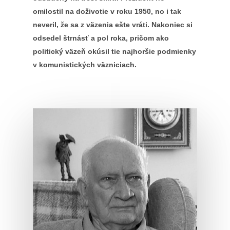
omilostil na doživotie v roku 1950, no i tak
neveril, že sa z väzenia ešte vráti. Nakoniec si
odsedel štrnásť a pol roka, pričom ako
politický väzeň okúsil tie najhoršie podmienky
v komunistických väzniciach.