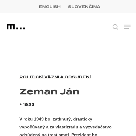
Skip
facebook
youtube
instagram
to
ENGLISH
SLOVENČINA
Close
main
Menu
content
Men
Hľadať
POLITICKÍ VÄZNI A ODSÚDENÍ
Zeman Ján
* 1923
V roku 1949 bol zatknutý, drasticky
vypočúvaný a za vlastizradu a vyzvedačstvo
odsúdený na trest smrti. Prezident ho