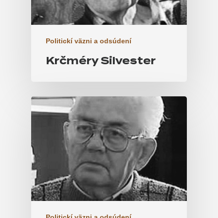
Politickí väzni a odsúdení
Krčméry Silvester
Politickí väzni a odsúdení