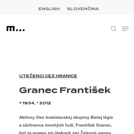
Skip
facebook
youtube
instagram
to
ENGLISH
SLOVENČINA
Close
main
Menu
content
Men
Hľadať
UTEČENCI CEZ HRANICE
Granec František
* 1934, † 2012
Aktívny člen bratislavskej skupiny Bielej légie
a záchranca mnohých ľudí, František Granec,
bol za pomoc pri útekoch cez Železnú oponu