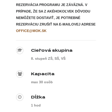
REZERVÁCIA PROGRAMU JE ZÁVÄZNÁ. V
PRÍPADE, ŽE SA Z AKÉHOKOĽVEK DÔVODU
NEMÔŽETE DOSTAVIŤ, JE POTREBNÉ
REZERVÁCIU ZRUŠIŤ NA E-MAILOVEJ ADRESE
OFFICE@MOK.SK
Cieľová skupina
II. stupeň ZŠ, SŠ, VŠ
Kapacita
max 30 osôb
Dĺžka
1 hod