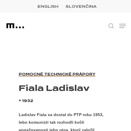
Skip
facebook
youtube
instagram
to
ENGLISH
SLOVENČINA
Close
main
Menu
content
Men
Hľadať
POMOCNÉ TECHNICKÉ PRÁPORY
Fiala Ladislav
* 1932
Ladislav Fiala sa dostal do PTP roku 1953,
lebo komunisti tak rozhodli kvôli
angažovanosti jeho otca, ktorý založil