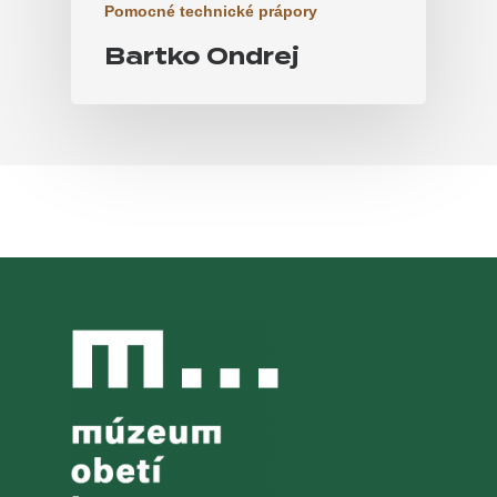
Pomocné technické prápory
Bartko Ondrej