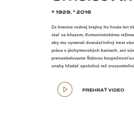
* 1929, † 2016
Za hranice rodnej krajiny ho hnala len t
stať sa kňazom. Komunistickému režimu 
aby mu vymerali dvanásťročný trest väze
Stlačte Enter pre vyhľadávanie alebo ESC pre zatvor
práca v jáchymovských baniach, ani sú
prenasledovanie Štátnou bezpečnosťou 
snahy hľadať spoločnú reč zrozumiteľnú
PREHRAŤ VIDEO