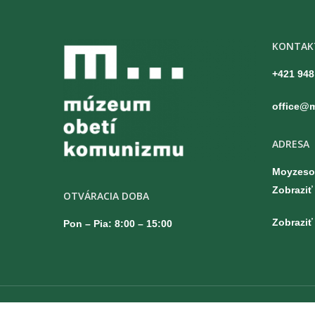
KONTAK
+421 948
office@
ADRESA
Moyzesov
Zobraziť
OTVÁRACIA DOBA
Zobraziť
Pon – Pia: 8:00 – 15:00
00:00
©2021 Múzeum obetí komunizmu