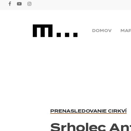
Skip
facebook
youtube
instagram
to
main
content
DOMOV
MA
PRENASLEDOVANIE CIRKVÍ
Srholec An