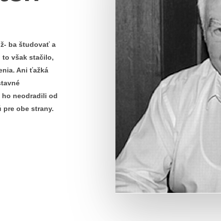
úž- ba študovať a
to však stačilo,
nia. Ani ťažká
enie
stavné
ho neodradili od
 pre obe strany.